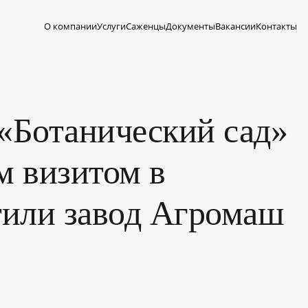
О компании
Услуги
Саженцы
Документы
Вакансии
Контакты
«Ботанический сад»
м визитом в
тили завод Агромаш