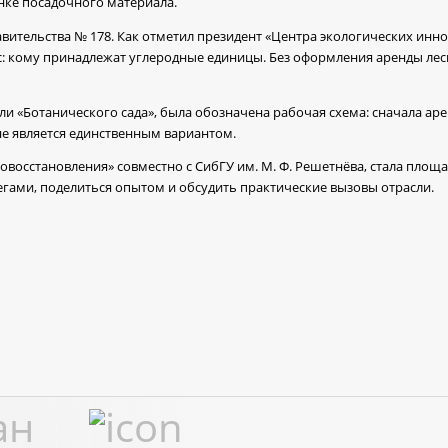
нке посадочного материала.
вительства № 178. Как отметил президент «Центра экологических инн
: кому принадлежат углеродные единицы. Без оформления аренды лесн
ли «Ботанического сада», была обозначена рабочая схема: сначала арен
не является единственным вариантом.
осстановления» совместно с СибГУ им. М. Ф. Решетнёва, стала площа
егами, поделиться опытом и обсудить практические вызовы отрасли.
ан