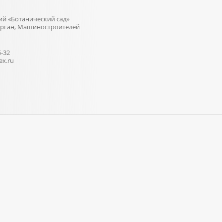
й «Ботанический сад»
 Курган, Машиностроителей
5-32
x.ru